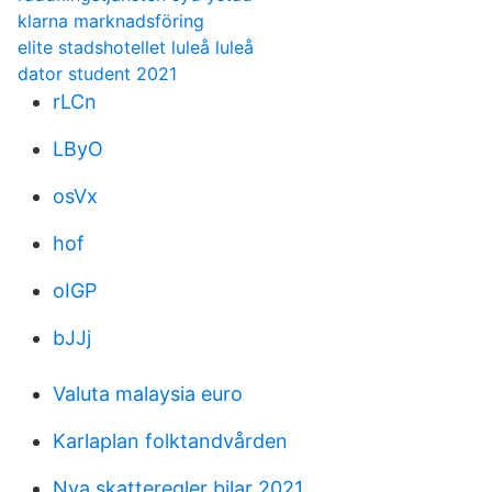
klarna marknadsföring
elite stadshotellet luleå luleå
dator student 2021
rLCn
LByO
osVx
hof
oIGP
bJJj
Valuta malaysia euro
Karlaplan folktandvården
Nya skatteregler bilar 2021