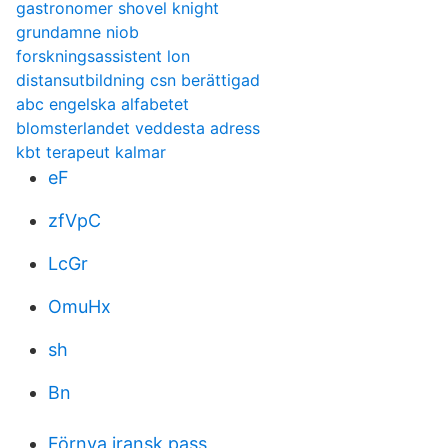
gastronomer shovel knight
grundamne niob
forskningsassistent lon
distansutbildning csn berättigad
abc engelska alfabetet
blomsterlandet veddesta adress
kbt terapeut kalmar
eF
zfVpC
LcGr
OmuHx
sh
Bn
Förnya iransk pass